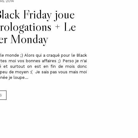
RE 2014
lack Friday joue
prologations + Le
er Monday
 le monde ;) Alors qui a craqué pour le Black
ites moi vos bonnes affaires ;) Perso je n'ai
vé et surtout on est en fin de mois donc
peu de moyen :( Je sais pas vous mais moi
née je loupe...
S