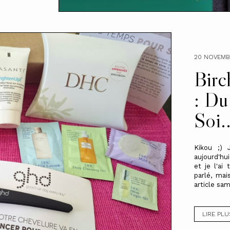
20 NOVEMB
Birc
: Du
Soi..
Kikou ;) 
aujourd'hu
et je l'ai
parlé, mai
article sam
LIRE PLU