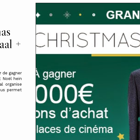
mas
aal +
r de gagner
t Noël hein
l organise
ous permet