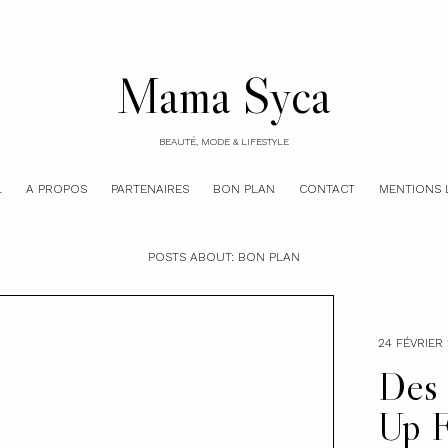
Mama Syca
BEAUTÉ, MODE & LIFESTYLE
L
A PROPOS
PARTENAIRES
BON PLAN
CONTACT
MENTIONS 
POSTS ABOUT:
BON PLAN
24 FÉVRIER 
Des 
Up F