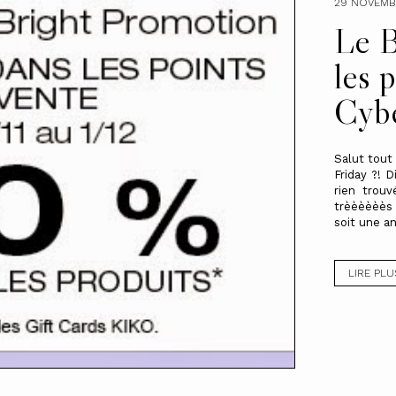
29 NOVEMB
Le B
les 
Cyb
Salut tout
Friday ?! D
rien trou
trèèèèèès 
soit une an
LIRE PLU