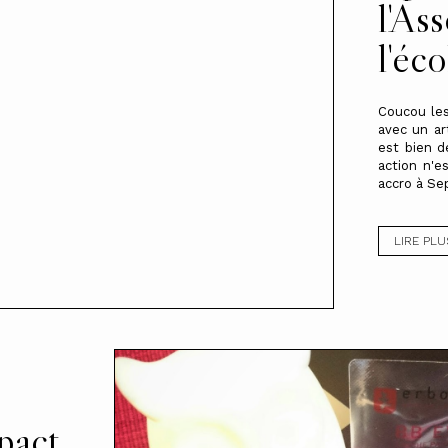
l'As
l'éco
Coucou les
avec un ar
est bien d
action n'e
accro à Sep
LIRE PLU
pact