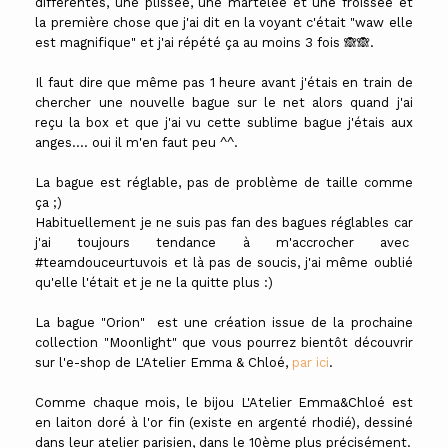
différentes, une plissée, une martelée et une froissée et
la première chose que j'ai dit en la voyant c'était "waw elle
est magnifique" et j'ai répété ça au moins 3 fois 🙈🙈.
Il faut dire que même pas 1 heure avant j'étais en train de
chercher une nouvelle bague sur le net alors quand j'ai
reçu la box et que j'ai vu cette sublime bague j'étais aux
anges.... oui il m'en faut peu ^^.
La bague est réglable, pas de problème de taille comme
ça ;)
Habituellement je ne suis pas fan des bagues réglables car
j'ai toujours tendance à m'accrocher avec
#teamdouceurtuvois et là pas de soucis, j'ai même oublié
qu'elle l'était et je ne la quitte plus :)
La bague "Orion" est une création issue de la prochaine
collection "Moonlight" que vous pourrez bientôt découvrir
sur l'e-shop de L'Atelier Emma & Chloé,
par ici
.
Comme chaque mois, le bijou L'Atelier Emma&Chloé est
en laiton doré à l'or fin (existe en argenté rhodié), dessiné
dans leur atelier parisien, dans le 10ème plus précisément.