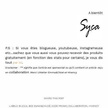
A bientôt
P.S : Si vous êtes blogueuse, youtubeuse, instagrameuse
etc...sachez que vous aussi vous pouvez recevoir des produits
gratuitement (en fonction des stats pour certains), je vous dis
tout
par ici
.
Disclaimer :
** signifie que l'article est sponsorisé ou qu'il contient un article reçu
collaboration
en
. Merci L'Atelier Emma&Chloé et Hivency.
SHARE THIS POST
LABELS:
BIJOUX
,
BOX EMMA&CHLOÉ
,
CODE PROMO
,
COLLABORATION
,
HIVENCY