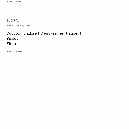
RÉPONDRE
ELORA
29 OCTOBRE, 2016
Coucou ! J'adore ! C'est vraiment super !
Bisous
Elora
RÉPONDRE