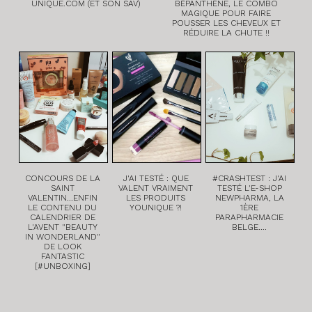
UNIQUE.COM (ET SON SAV)
BÉPANTHÈNE, LE COMBO
MAGIQUE POUR FAIRE
POUSSER LES CHEVEUX ET
RÉDUIRE LA CHUTE !!
CONCOURS DE LA
J'AI TESTÉ : QUE
#CRASHTEST : J'AI
SAINT
VALENT VRAIMENT
TESTÉ L'E-SHOP
VALENTIN...ENFIN
LES PRODUITS
NEWPHARMA, LA
LE CONTENU DU
YOUNIQUE ?!
1ÈRE
CALENDRIER DE
PARAPHARMACIE
L'AVENT "BEAUTY
BELGE....
IN WONDERLAND"
DE LOOK
FANTASTIC
[#UNBOXING]