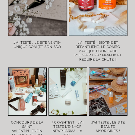
J'AI TESTÉ : LE SITE VENTE-
J'AI TESTÉ : BIOTINE ET
UNIQUE.COM (ET SON SAV)
BÉPANTHÈNE, LE COMBO
MAGIQUE POUR FAIRE
POUSSER LES CHEVEUX ET
RÉDUIRE LA CHUTE !!
CONCOURS DE LA
#CRASHTEST : J'AI
J'AI TESTÉ : LE SITE
SAINT
TESTÉ L'E-SHOP
BEAUTÉ
VALENTIN...ENFIN
NEWPHARMA, LA
MYORIGINES !
LE CONTENU DU
1ÈRE