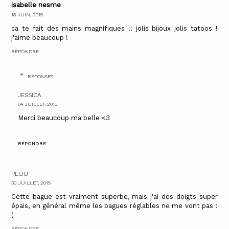
isabelle nesme
18 JUIN, 2015
ca te fait des mains magnifiques !! jolis bijoux jolis tatoos !
j'aime beaucoup !
RÉPONDRE
RÉPONSES
JESSICA
04 JUILLET, 2015
Merci beaucoup ma belle <3
RÉPONDRE
PLOU
30 JUILLET, 2015
Cette bague est vraiment superbe, mais j'ai des doigts super
épais, en général même les bagues réglables ne me vont pas :
(
RÉPONDRE