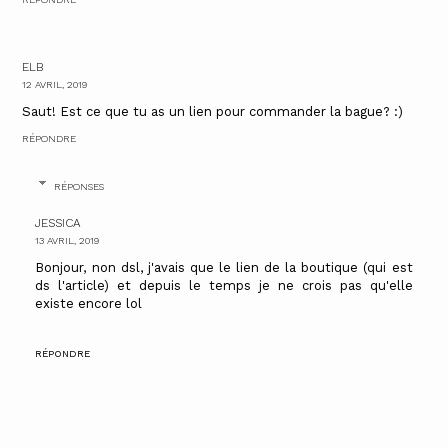
ELB
12 AVRIL, 2019
Saut! Est ce que tu as un lien pour commander la bague? :)
RÉPONDRE
RÉPONSES
JESSICA
13 AVRIL, 2019
Bonjour, non dsl, j'avais que le lien de la boutique (qui est
ds l'article) et depuis le temps je ne crois pas qu'elle
existe encore lol
RÉPONDRE